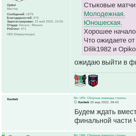
Стыковые матчи
Opikol
Мастер
Молодежная.
Сообщений:
1878
Благодарностей:
670
Юношеская.
Зарегистрирован:
15 май 2002, 23:00
Откуда:
Нагано, Япония
Рейтинг:
471
Хорошее начало
НЕК (Нидерланды)
Что ожидаете от
Dilik1982 и Opiko
ожидаю выйти в ф
Re: UFA: Сборные команды страны.
Xavbek
Xavbek
20 мар 2022, 09:43
Будем ждать вмес
финальной части 
Re: UFA: Сборные команды страны.