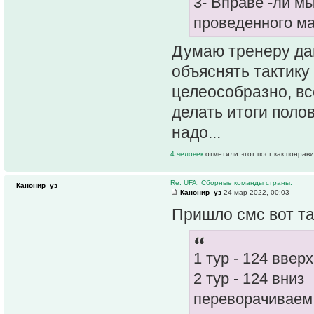
3- Вправе -ли м
проведенного ма
Думаю тренеру да
объяснять тактику
целеособразно, вс
делать итоги поло
надо...
4 человек
отметили этот пост как понрав
Re: UFA: Сборные команды страны.
Канонир_уз
Канонир_уз
24 мар 2022, 00:03
Пришло смс вот т
1 тур - 124 вверх
2 тур - 124 вниз
переворачиваем 