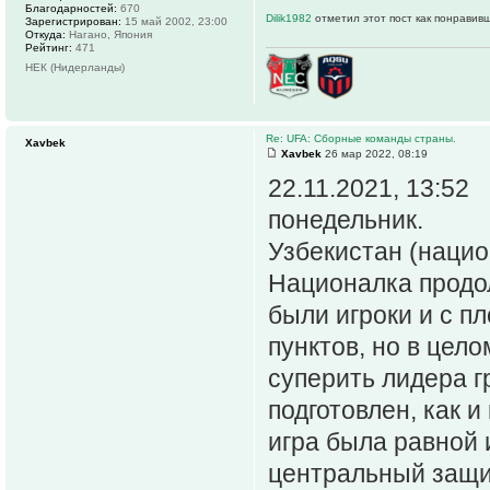
Благодарностей:
670
Dilik1982
отметил этот пост как понравив
Зарегистрирован:
15 май 2002, 23:00
Откуда:
Нагано, Япония
Рейтинг:
471
НЕК (Нидерланды)
Re: UFA: Сборные команды страны.
Xavbek
Xavbek
26 мар 2022, 08:19
22.11.2021, 13:52
понедельник.
Узбекистан (нацио
Националка продо
были игроки и с п
пунктов, но в цел
суперить лидера г
подготовлен, как 
игра была равной 
центральный защи