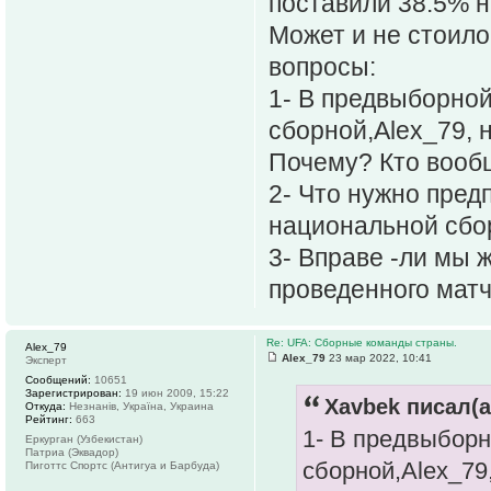
поставили 38.5% 
Может и не стоило 
вопросы:
1- В предвыборной
сборной,Alex_79, 
Почему? Кто вооб
2- Что нужно пред
национальной сбор
3- Вправе -ли мы 
проведенного мат
Re: UFA: Сборные команды страны.
Alex_79
Alex_79
23 мар 2022, 10:41
Эксперт
Сообщений:
10651
Зарегистрирован:
19 июн 2009, 15:22
Xavbek писал(а
Откуда:
Незнанів, Україна, Украина
Рейтинг:
663
1- В предвыборн
Еркурган (Узбекистан)
Патриа (Эквадор)
сборной,Alex_79
Пиготтс Спортс (Антигуа и Барбуда)