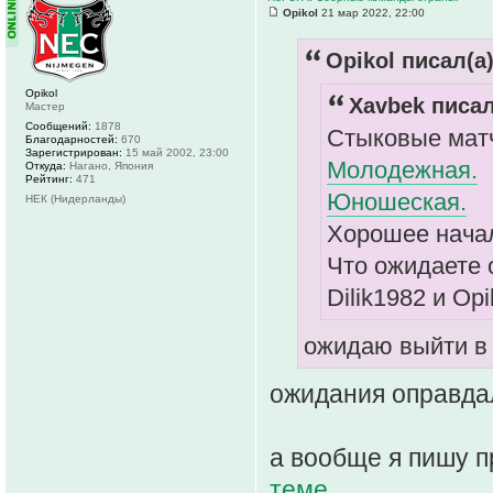
Opikol
21 мар 2022, 22:00
Opikol писал(а)
Opikol
Xavbek писал
Мастер
Сообщений:
1878
Стыковые мат
Благодарностей:
670
Зарегистрирован:
15 май 2002, 23:00
Молодежная.
Откуда:
Нагано, Япония
Рейтинг:
471
Юношеская.
НЕК (Нидерланды)
Хорошее нача
Что ожидаете 
Dilik1982 и Opi
ожидаю выйти в
ожидания оправд
а вообще я пишу 
теме
.