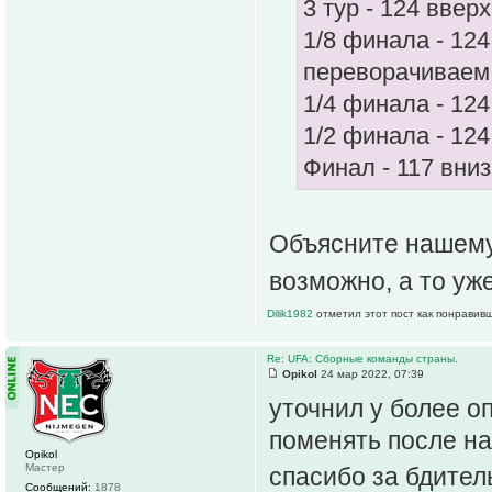
3 тур - 124 вверх
1/8 финала - 124
переворачиваем 
1/4 финала - 124
1/2 финала - 124
Финал - 117 вниз
Объясните нашему 
возможно, а то уж
Dilik1982
отметил этот пост как понравив
Re: UFA: Сборные команды страны.
Opikol
24 мар 2022, 07:39
уточнил у более о
поменять после н
Opikol
Мастер
спасибо за бдител
Сообщений:
1878