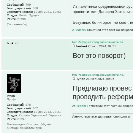
Сообщений:
799
Из памятника средневековой рус
Благодарностей:
380
просветителя Даниила Заточника
Зарегистрирован:
12 дек 2021, 19:53
Откуда:
Mersin, Турция
Рейтинг:
505
Безумных бо ни орют, не сеют, н
(без команды)
2 человек
отметили этот пост как понрав
Re: Реформа спец.возможности Ка.
bozkurt
bozkurt
28 июл 2024, 09:31
Вот это поворот)
Re: Реформа спец.возможности Ка.
Tyrion
28 июл 2024, 09:35
Предлагаю провес
проводить реформ
Tyrion
Профи
Сообщений:
578
25 человек
отметили этот пост как понра
Благодарностей:
462
Зарегистрирован:
13 дек 2013, 23:21
Откуда:
Харьков Украинский, Украина
Ланнистеры всегда платят свои долги!
Рейтинг:
557
Мохаммедан Спортинг (Индия)
Килмарнок (Шотландия)