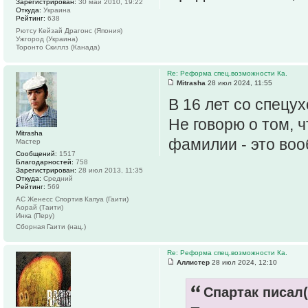
Зарегистрирован:
30 май 2010, 19:22
Откуда:
Украина
Рейтинг:
638
Рютсу Кейзай Драгонс (Япония)
Ужгород (Украина)
Торонто Скиллз (Канада)
Re: Реформа спец.возможности Ка.
Mitrasha
28 июл 2024, 11:55
В 16 лет со спецух
Не говорю о том, ч
Mitrasha
фамилии - это воо
Мастер
Сообщений:
1517
Благодарностей:
758
Зарегистрирован:
28 июл 2013, 11:35
Откуда:
Средний
Рейтинг:
569
АС Женесс Спортив Капуа (Гаити)
Аорай (Таити)
Инка (Перу)
Сборная Гаити (нац.)
Re: Реформа спец.возможности Ка.
Аллистер
28 июл 2024, 12:10
Спартак писал(