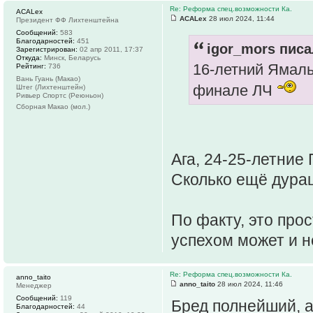
Re: Реформа спец.возможности Ка.
ACALex
ACALex
28 июл 2024, 11:44
Президент ФФ Лихтенштейна
Сообщений:
583
Благодарностей:
451
igor_mors писа
Зарегистрирован:
02 апр 2011, 17:37
Откуда:
Минск, Беларусь
16-летний Ямаль
Рейтинг:
736
Вань Гуань (Макао)
финале ЛЧ
Штег (Лихтенштейн)
Ривьер Спортс (Реюньон)
Сборная Макао (мол.)
Ага, 24-25-летние 
Сколько ещё дура
По факту, это про
успехом может и н
Re: Реформа спец.возможности Ка.
anno_taito
anno_taito
28 июл 2024, 11:46
Менеджер
Сообщений:
119
Бред полнейший, 
Благодарностей:
44