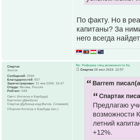
По факту. Но в ре
капитаны? За ними
него всегда найде
Re: Реформа спец.возможности Ка.
Спартак
Спартак
28 июл 2024, 12:57
Знаток
Сообщений:
2946
Благодарностей:
807
Barrem писал(а
Зарегистрирован:
31 янв 2008, 18:47
Откуда:
Москва, Россия
Рейтинг:
649
Спартак писа
Светс (Антигуа и Барбуда)
Картилех (Джибути)
Предлагаю учи
Спартак (Дубница-над-Вагом, Словакия)
Сборная Антигуа и Барбуда (юн.)
возможности Ка
летний капита
+12%.