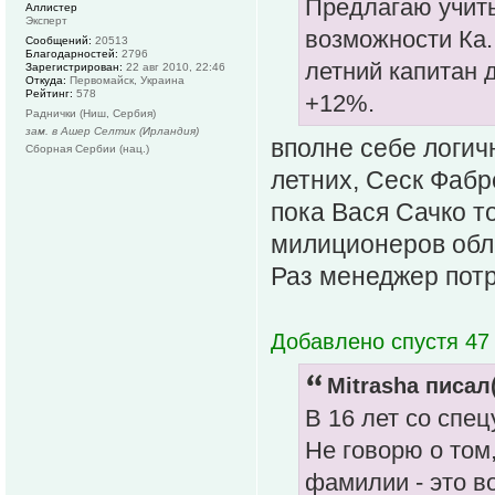
Предлагаю учиты
Аллистер
Эксперт
возможности Ка. 
Сообщений:
20513
Благодарностей:
2796
летний капитан 
Зарегистрирован:
22 авг 2010, 22:46
Откуда:
Первомайск, Украина
Рейтинг:
578
+12%.
Раднички (Ниш, Сербия)
зам. в Ашер Селтик (Ирландия)
вполне себе логич
Сборная Сербии (нац.)
летних, Сеск Фабре
пока Вася Сачко т
милиционеров обл
Раз менеджер потр
Добавлено спустя 47 
Mitrasha писал(
В 16 лет со спец
Не говорю о том,
фамилии - это в