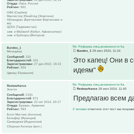
Откуда:
Омск, Россия
Рейтинг:
601
ОФК (Сербия)
Манчестер Юнайтед (Эсватини)
Айландерс (Британские Виргинские о-
ва)
ЦСКА (Таджикистан)
зам. в Майванд (Кабул, Афганистан)
зам. в Будаэрш (Венгрия)
Re: Реформа спец.возможности Ка.
Bundes_1
Bundes_1
28 июл 2024, 11:24
Менеджер
Сообщений:
110
Это капец! Они в 
Благодарностей:
101
Зарегистрирован:
27 дек 2022, 16:22
Рейтинг:
504
идеям"
Цвикау (Германия)
Re: Реформа спец.возможности Ка.
Redstarfrance
Redstarfrance
28 июл 2024, 11:40
Знаток
Сообщений:
2191
Предлагаю всем да
Благодарностей:
671
Зарегистрирован:
22 окт 2014, 20:17
Откуда:
Ереван, Армения
Рейтинг:
593
2 человек
отметили этот пост как понрав
Болл Мистикс (Ангилья)
Бельфор (Франция)
Сривиджая (Индонезия)
Сборная Ангильи (мол.)