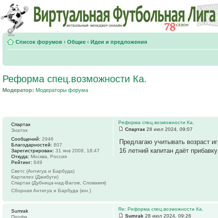
Список форумов
‹
Общие
‹
Идеи и предложения
Реформа спец.возможности Ка.
Модератор:
Модераторы форума
Реформа спец.возможности Ка.
Спартак
Спартак
28 июл 2024, 09:07
Знаток
Сообщений:
2946
Предлагаю учитывать возраст игр
Благодарностей:
807
16 летний капитан даёт прибавк
Зарегистрирован:
31 янв 2008, 18:47
Откуда:
Москва, Россия
Рейтинг:
649
Светс (Антигуа и Барбуда)
Картилех (Джибути)
Спартак (Дубница-над-Вагом, Словакия)
Сборная Антигуа и Барбуда (юн.)
Re: Реформа спец.возможности Ка.
Sumrak
Sumrak
28 июл 2024, 09:26
Профи