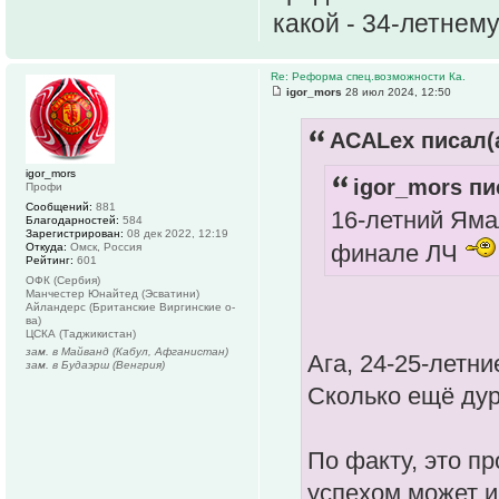
какой - 34-летнем
Re: Реформа спец.возможности Ка.
igor_mors
28 июл 2024, 12:50
ACALex писал(а
igor_mors
igor_mors пи
Профи
Сообщений:
881
16-летний Яма
Благодарностей:
584
Зарегистрирован:
08 дек 2022, 12:19
финале ЛЧ
Откуда:
Омск, Россия
Рейтинг:
601
ОФК (Сербия)
Манчестер Юнайтед (Эсватини)
Айландерс (Британские Виргинские о-
ва)
ЦСКА (Таджикистан)
зам. в Майванд (Кабул, Афганистан)
Ага, 24-25-летни
зам. в Будаэрш (Венгрия)
Сколько ещё ду
По факту, это пр
успехом может и