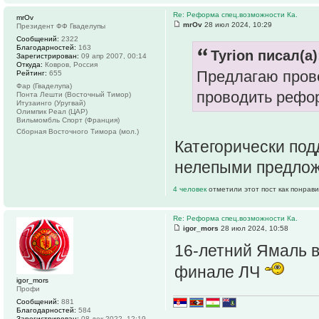
Re: Реформа спец.возможности Ка.
mrOv
mrOv
28 июл 2024, 10:29
Президент ФФ Гваделупы
Сообщений:
2322
Благодарностей:
163
Tyrion писал(а)
Зарегистрирован:
09 апр 2007, 00:14
Откуда:
Ковров, Россия
Предлагаю пров
Рейтинг:
655
Фар (Гваделупа)
проводить рефо
Понта Лешти (Восточный Тимор)
Итузаинго (Уругвай)
Олимпик Реал (ЦАР)
Вильмомбль Спорт (Франция)
Сборная Восточного Тимора (мол.)
Категорически под
нелепыми предложе
4 человек
отметили этот пост как понрав
Re: Реформа спец.возможности Ка.
igor_mors
28 июл 2024, 10:58
16-летний Ямаль в
финале ЛЧ
igor_mors
Профи
Сообщений:
881
Благодарностей:
584
Зарегистрирован:
08 дек 2022, 12:19