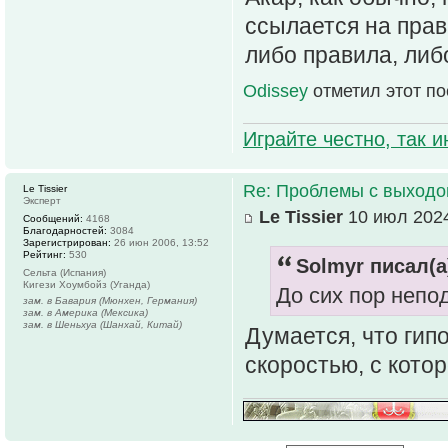
ссылается на прави
либо правила, либ
Odissey
отметил этот по
Играйте честно, так 
Re: Проблемы с выходо
Le Tissier
Эксперт
Le Tissier
10 июл 2024
Сообщений:
4168
Благодарностей:
3084
Зарегистрирован:
26 июн 2006, 13:52
Рейтинг:
530
Solmyr писал(а
Сельта (Испания)
Кигези Хоумбойз (Уганда)
До сих пор непо
зам. в Бавария (Мюнхен, Германия)
зам. в Америка (Мексика)
зам. в Шеньхуа (Шанхай, Китай)
Думается, что гип
скоростью, с кото