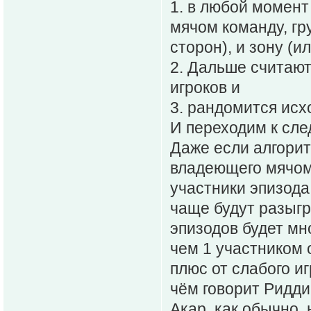
1. в любой момент
мячом команду, гр
сторон), и зону (и
2. Дальше считают
игроков и
3. рандомится исход
И переходим к сле
Даже если алгорит
владеющего мячом 
участники эпизода 
чаще будут разыгр
эпизодов будет мн
чем 1 участником 
плюс от слабого иг
чём говорит Риддик
Акар, как обычно, 