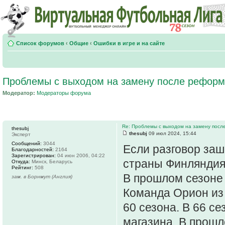
Список форумов
‹
Общие
‹
Ошибки в игре и на сайте
Проблемы с выходом на замену после рефор
Модератор:
Модераторы форума
Re: Проблемы с выходом на замену пос
thesubj
thesubj
09 июл 2024, 15:44
Эксперт
Сообщений:
3044
Если разговор заш
Благодарностей:
2164
Зарегистрирован:
04 июн 2006, 04:22
страны Финляндия 
Откуда:
Минск, Беларусь
Рейтинг:
508
В прошлом сезоне 
зам. в Борнмут (Англия)
Команда Орион из
60 сезона. В 66 с
магазина. В прошл