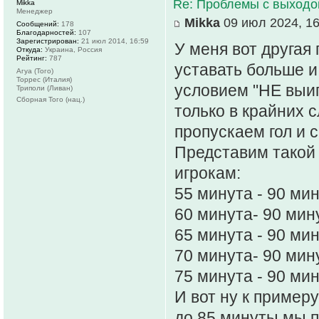
Re: Проблемы с выходо
Mikka
Менеджер
Mikka
09 июл 2024, 16
Сообщений:
178
Благодарностей:
107
Зарегистрирован:
21 июл 2014, 16:59
У меня вот другая 
Откуда:
Украина, Россия
Рейтинг:
787
уставать больше и
Агуа (Того)
Торрес (Италия)
условием "НЕ выи
Триполи (Ливан)
Сборная Того (нац.)
только в крайних 
пропускаем гол и 
Представим такой 
игрокам:
55 минута - 90 ми
60 минута- 90 мин
65 минута - 90 ми
70 минута- 90 мин
75 минута - 90 ми
И вот ну к пример
до 85 минуты мы п