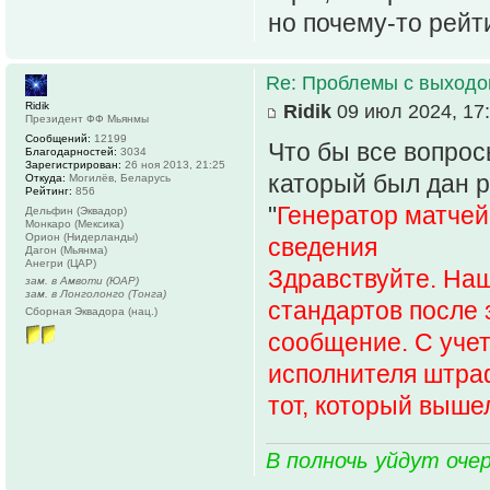
но почему-то рейт
Re: Проблемы с выходо
Ridik
Ridik
09 июл 2024, 17
Президент ФФ Мьянмы
Сообщений:
12199
Что бы все вопрос
Благодарностей:
3034
Зарегистрирован:
26 ноя 2013, 21:25
каторый был дан р
Откуда:
Могилёв, Беларусь
Рейтинг:
856
"
Генератор матчей
Дельфин (Эквадор)
Монкаро (Мексика)
Орион (Нидерланды)
сведения
Дагон (Мьянма)
Анегри (ЦАР)
Здравствуйте. На
зам. в Амвоти (ЮАР)
зам. в Лонголонго (Тонга)
стандартов после 
Сборная Эквадора (нац.)
сообщение. С учет
исполнителя штраф
тот, который выше
В полночь уйдут оче