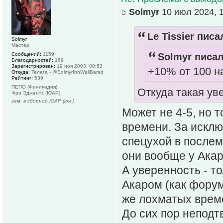
Solmyr
10 июл 2024, 
Le Tissier писа
Solmyr
Мастер
Сообщений:
1159
Solmyr писал
Благодарностей:
169
Зарегистрирован:
19 ноя 2003, 00:53
+10% от 100 на
Откуда:
Телега - @SolmyrIbnWaliBarad
Рейтинг:
539
ПЕПО (Финляндия)
Откуда такая уве
Фри Эджентс (ЮАР)
зам. в сборной ЮАР (юн.)
Может не 4-5, но 
времени. За исклю
спецухой в послем
они вообще у Акара
А уверенность - то
Акаром (как форум
же лохматых врем
До сих пор неподт