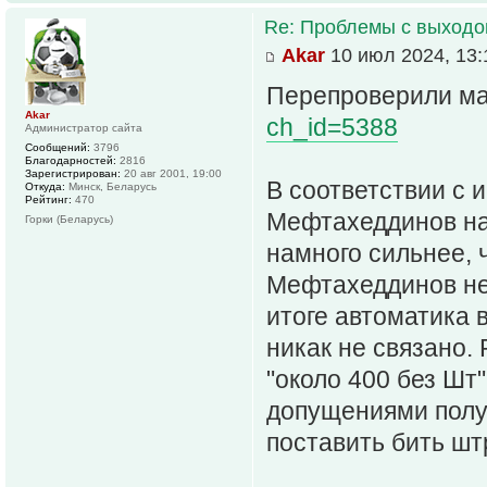
Re: Проблемы с выходо
Akar
10 июл 2024, 13:
Перепроверили м
Akar
ch_id=5388
Администратор сайта
Сообщений:
3796
Благодарностей:
2816
Зарегистрирован:
20 авг 2001, 19:00
В соответствии с 
Откуда:
Минск, Беларусь
Рейтинг:
470
Мефтахеддинов на
Горки (Беларусь)
намного сильнее, 
Мефтахеддинов не 
итоге автоматика 
никак не связано.
"около 400 без Шт"
допущениями получ
поставить бить шт