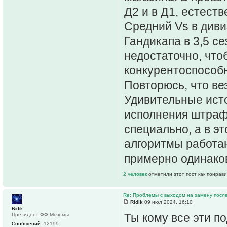
Д2 и в Д1, естеств
Средний Vs в див
Гандикапа в 3,5 се
недостаточно, что
конкурентоспособн
Повторюсь, что ве
Удивительные исто
исполнения штраф
специально, а в эт
алгоритмы работаю
примерно одинаков
2 человек
отметили этот пост как понрав
Re: Проблемы с выходом на замену пос
Ridik
09 июл 2024, 16:10
Ridik
Ты кому все эти п
Президент ФФ Мьянмы
Сообщений:
12199