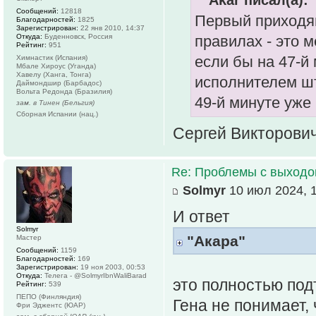
Сообщений:
12818
Первый приходящ
Благодарностей:
1825
Зарегистрирован:
22 янв 2010, 14:37
Откуда:
Буденновск, Россия
правилах - это 
Рейтинг:
951
если бы на 47-й
Химнастик (Испания)
Мбале Хироус (Уганда)
Хавелу (Ханга, Тонга)
исполнителем ш
Даймондшир (Барбадос)
Вольта Редонда (Бразилия)
49-й минуте уже
зам. в Тинен (Бельгия)
Сборная Испании (нац.)
Сергей Викторович
Re: Проблемы с выходо
Solmyr
10 июл 2024, 1
И ответ
Solmyr
"Акара"
Мастер
Сообщений:
1159
Благодарностей:
169
Зарегистрирован:
19 ноя 2003, 00:53
Откуда:
Телега - @SolmyrIbnWaliBarad
это полностью под
Рейтинг:
539
ПЕПО (Финляндия)
Гена не понимает,
Фри Эджентс (ЮАР)