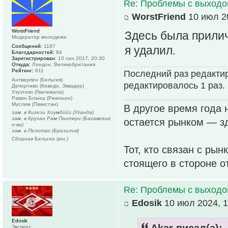
Re: Проблемы с выходо
WorstFriend
10 июл 20
WorstFriend
Здесь была прилич
Модератор молодежи
Сообщений:
1187
я удалил.
Благодарностей:
84
Зарегистрирован:
10 сен 2017, 20:30
Откуда:
Лондон, Великобритания
Рейтинг:
611
Последний раз редакти
Антверпен (Бельгия)
редактировалось 1 раз.
Депортиво (Кеведо, Эквадор)
Уэуэтеко (Гватемала)
Равин Бланш (Реюньон)
Муслим (Пакистан)
В другое время года 
зам. в Кигези Хоумбойз (Уганда)
зам. в Крузан Рам Пантерс (Багамские
остается рынком — зд
о-ва)
зам. в Пелотас (Бразилия)
Сборная Бельгии (юн.)
Тот, кто связан с рын
стоящего в стороне о
Re: Проблемы с выходо
Edosik
10 июл 2024, 1
Edosik
Akar писал(а):
Эксперт