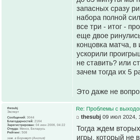
запасных сразу ри
набора полной силы
все три - итог - пр
еще двое ринулись
концовка матча, в
ускорили проигрыш
не ставить? или ст
зачем тогда их 5 
Это даже не вопрос,
Re: Проблемы с выходо
thesubj
Эксперт
thesubj
09 июл 2024, 
Сообщений:
3044
Благодарностей:
2164
Зарегистрирован:
04 июн 2006, 04:22
Тогда ждем вторых
Откуда:
Минск, Беларусь
Рейтинг:
508
игры, который не 
зам. в Борнмут (Англия)