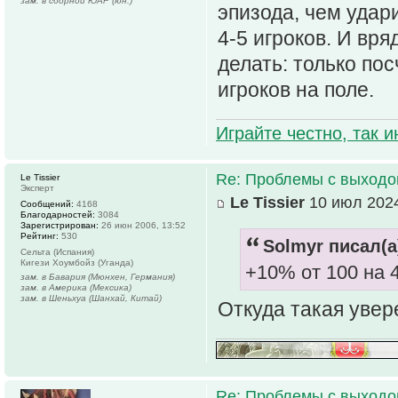
зам. в сборной ЮАР (юн.)
эпизода, чем удар
4-5 игроков. И вря
делать: только п
игроков на поле.
Играйте честно, так 
Re: Проблемы с выходо
Le Tissier
Эксперт
Le Tissier
10 июл 2024
Сообщений:
4168
Благодарностей:
3084
Зарегистрирован:
26 июн 2006, 13:52
Рейтинг:
530
Solmyr писал(а
Сельта (Испания)
Кигези Хоумбойз (Уганда)
+10% от 100 на 
зам. в Бавария (Мюнхен, Германия)
зам. в Америка (Мексика)
зам. в Шеньхуа (Шанхай, Китай)
Откуда такая увере
Re: Проблемы с выходо