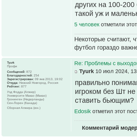
других на 100-200 
такой уж и малень
5 человек
отметили этот
Некоторые считают, ч
футбол гораздо важн
Re: Проблемы с выходо
Tyurk
Профи
Tyurk
10 июл 2024, 13
Сообщений:
872
Благодарностей:
254
Зарегистрирован:
09 янв 2013, 19:02
правильно понима
Откуда:
Нижний Новгород, Россия
Рейтинг:
877
игроком без Шт не
Уэд Фодда (Алжир)
Университи Макао (Макао)
ставить бьющим?
Гронинген (Нидерланды)
Сен-Лорен (Канада)
Сборная Алжира (юн.)
Edosik
отметил этот пос
Комментарий моде