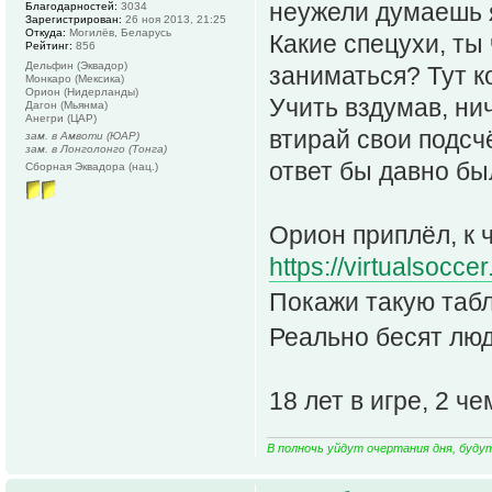
неужели думаешь я
Благодарностей:
3034
Зарегистрирован:
26 ноя 2013, 21:25
Откуда:
Могилёв, Беларусь
Какие спецухи, ты
Рейтинг:
856
Дельфин (Эквадор)
заниматься? Тут ко
Монкаро (Мексика)
Орион (Нидерланды)
Учить вздумав, ни
Дагон (Мьянма)
Анегри (ЦАР)
втирай свои подсч
зам. в Амвоти (ЮАР)
зам. в Лонголонго (Тонга)
ответ бы давно бы
Сборная Эквадора (нац.)
Орион приплёл, к 
https://virtualsocc
Покажи такую таб
Реально бесят люд
18 лет в игре, 2 ч
В полночь уйдут очертания дня, буду