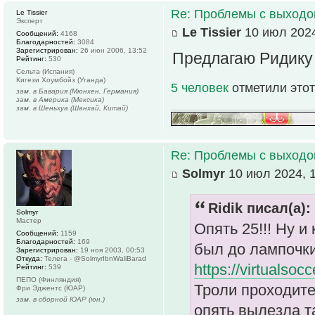
Re: Проблемы с выходо
Le Tissier
Эксперт
Le Tissier
10 июл 2024
Сообщений:
4168
Благодарностей:
3084
Зарегистрирован:
26 июн 2006, 13:52
Предлагаю Ридику 
Рейтинг:
530
Сельта (Испания)
Кигези Хоумбойз (Уганда)
5 человек
отметили этот
зам. в Бавария (Мюнхен, Германия)
зам. в Америка (Мексика)
зам. в Шеньхуа (Шанхай, Китай)
Re: Проблемы с выходо
Solmyr
10 июл 2024, 
Ridik писал(а):
Solmyr
Мастер
Опять 25!!! Ну 
Сообщений:
1159
Благодарностей:
169
был до лампочки
Зарегистрирован:
19 ноя 2003, 00:53
Откуда:
Телега - @SolmyrIbnWaliBarad
https://virtualsoc
Рейтинг:
539
ПЕПО (Финляндия)
Троли проходите 
Фри Эджентс (ЮАР)
зам. в сборной ЮАР (юн.)
опять вылезла т