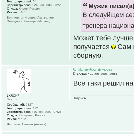
Благодарностей:
54
Мужик писал(а)
Зарегистрирован:
24 ноя 2003, 23:55
Откуда:
Киров, Россия
Рейтинг:
461
В следуйщем сез
Веллингтон Феникс (Австралия)
Эквендени Хаммерс (Малави)
тренера национа
Может тебе лучше 
получается
Сам 
сборную.
Re: Малавийская флудилка
1KRON7
12 апр 2008, 20:51
Все таки решил на
1KRON7
Подпись
Знаток
Сообщений:
2327
Благодарностей:
112
Зарегистрирован:
03 сен 2007, 07:26
Откуда:
Кемерово, Россия
Рейтинг:
522
Чарльтон Атлетик (Англия)