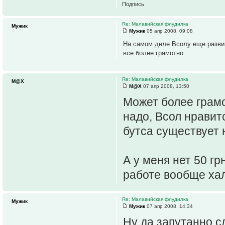
Подпись
Re: Малавийская флудилка
Мужик
Мужик
05 апр 2008, 09:08
На самом деле Всолу еще развива
все более грамотно...
Re: Малавийская флудилка
M@X
M@X
07 апр 2008, 13:50
Может более грамо
надо, Всол нравит
бутса существует 
А у меня нет 50 гр
работе вообще хал
Re: Малавийская флудилка
Мужик
Мужик
07 апр 2008, 14:34
Ну да запутанно сл