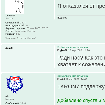
Я отказался от пр
1KRON7
Подпись
Знаток
Сообщений:
2327
Благодарностей:
112
Зарегистрирован:
03 сен 2007, 07:26
Откуда:
Кемерово, Россия
Рейтинг:
522
Чарльтон Атлетик (Англия)
Re: Малавийская флудилка
Ден88
Ден88
12 апр 2008, 14:10
Ради нас? Как это
хватает к сожелени
Re: Малавийская флудилка
wild
12 апр 2008, 14:49
1KRON7 поддержу
wild
Мастер
Добавлено спустя 3 м
Сообщений:
1846