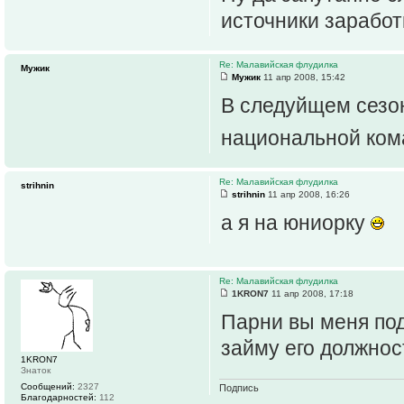
источники заработк
Re: Малавийская флудилка
Мужик
Мужик
11 апр 2008, 15:42
В следуйщем сезон
национальной ком
Re: Малавийская флудилка
strihnin
strihnin
11 апр 2008, 16:26
а я на юниорку
Re: Малавийская флудилка
1KRON7
11 апр 2008, 17:18
Парни вы меня по
займу его должнос
1KRON7
Знаток
Сообщений:
2327
Подпись
Благодарностей:
112