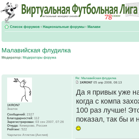
Список форумов
‹
Национальные форумы
‹
Малави
Малавийская флудилка
Модератор:
Модераторы форума
Re: Малавийская флудилка
1KRON7
05 апр 2008, 08:13
Да я привык уже н
когда с компа зах
1KRON7
100 раз лучше! Это
Знаток
Сообщений:
2327
показал, так бы и
Благодарностей:
112
Зарегистрирован:
03 сен 2007, 07:26
Откуда:
Кемерово, Россия
Рейтинг:
522
Чарльтон Атлетик (Англия)