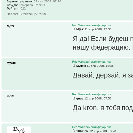
Зарегистрирован:
03 сен 2007, 07:26
Откуда:
Кемерово, Россия
Рейтинг:
522
Чарльтон Атлетик (Англия)
Re: Малавийская флудилка
M@X
M@X
11 апр 2008, 17:33
Я да! Если будеш 
нашу федерацию. 
Re: Малавийская флудилка
Мужик
Мужик
11 апр 2008, 18:46
Давай, дерзай, я 
Re: Малавийская флудилка
guus
guus
12 апр 2008, 07:56
Да kron, я тебя п
Re: Малавийская флудилка
1KRON7
12 апр 2008, 09:41