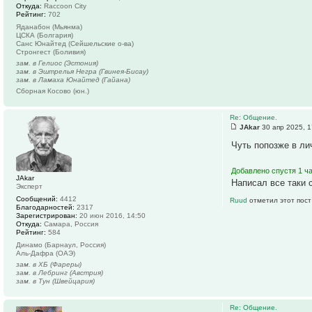
Откуда:
Raccoon City
Рейтинг:
702
Яданабон (Мьянма)
ЦСКА (Болгария)
Санс Юнайтед (Сейшельские о-ва)
Стронгест (Боливия)
зам. в Гелиос (Эстония)
зам. в Эштрелья Негра (Гвинея-Бисау)
зам. в Ламаха Юнайтед (Гайана)
Сборная Косово (юн.)
Re: Общение.
JAkar
30 апр 2025, 1
Чуть попозже в ли
Добавлено спустя 1 ча
JAkar
Написал все таки 
Эксперт
Сообщений:
4412
Ruud
отметил этот пост
Благодарностей:
2317
Зарегистрирован:
20 июн 2016, 14:50
Откуда:
Самара, Россия
Рейтинг:
584
Динамо (Барнаул, Россия)
Аль-Дафра (ОАЭ)
зам. в ХБ (Фареры)
зам. в Лебринг (Австрия)
зам. в Тун (Швейцария)
Re: Общение.