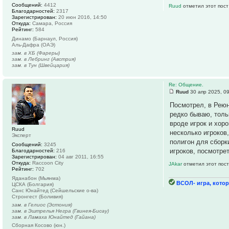
Сообщений:
4412
Ruud
отметил этот пост
Благодарностей:
2317
Зарегистрирован:
20 июн 2016, 14:50
Откуда:
Самара, Россия
Рейтинг:
584
Динамо (Барнаул, Россия)
Аль-Дафра (ОАЭ)
зам. в ХБ (Фареры)
зам. в Лебринг (Австрия)
зам. в Тун (Швейцария)
Re: Общение.
Ruud
30 апр 2025, 0
Посмотрел, в Реюн
редко бываю, толь
вроде игрок и хор
Ruud
несколько игроков
Эксперт
полигон для сборк
Сообщений:
3245
игроков, посмотрет
Благодарностей:
216
Зарегистрирован:
04 авг 2011, 16:55
Откуда:
Raccoon City
JAkar
отметил этот пост
Рейтинг:
702
Яданабон (Мьянма)
ВСОЛ- игра, котор
ЦСКА (Болгария)
Санс Юнайтед (Сейшельские о-ва)
Стронгест (Боливия)
зам. в Гелиос (Эстония)
зам. в Эштрелья Негра (Гвинея-Бисау)
зам. в Ламаха Юнайтед (Гайана)
Сборная Косово (юн.)