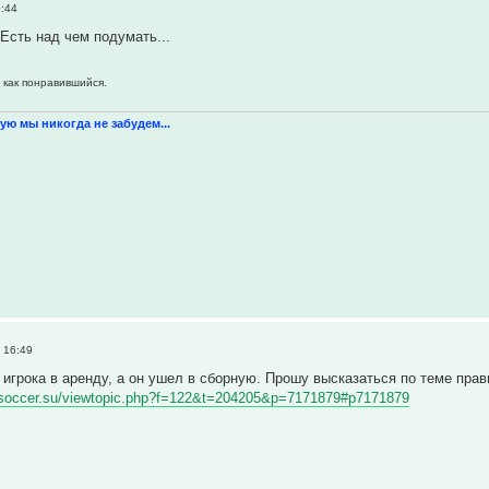
9:44
Есть над чем подумать...
 как понравившийся.
ую мы никогда не забудем...
 16:49
 игрока в аренду, а он ушел в сборную. Прошу высказаться по теме пра
ualsoccer.su/viewtopic.php?f=122&t=204205&p=7171879#p7171879