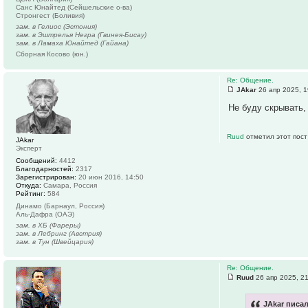
Санс Юнайтед (Сейшельские о-ва)
Стронгест (Боливия)
зам. в Гелиос (Эстония)
зам. в Эштрелья Негра (Гвинея-Бисау)
зам. в Ламаха Юнайтед (Гайана)
Сборная Косово (юн.)
Re: Общение.
JAkar
26 апр 2025, 1
Не буду скрывать,
Ruud
отметил этот пост
JAkar
Эксперт
Сообщений:
4412
Благодарностей:
2317
Зарегистрирован:
20 июн 2016, 14:50
Откуда:
Самара, Россия
Рейтинг:
584
Динамо (Барнаул, Россия)
Аль-Дафра (ОАЭ)
зам. в ХБ (Фареры)
зам. в Лебринг (Австрия)
зам. в Тун (Швейцария)
Re: Общение.
Ruud
26 апр 2025, 2
JAkar писал