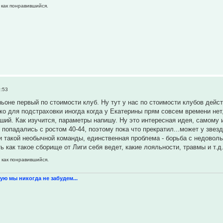
 как понравившийся.
9:53
ьоне первый по стоимости клуб. Ну тут у нас по стоимости клубов дейс
ко для подстраховки иногда когда у Екатерины прям совсем времени нет, 
оший. Как изучится, параметры напишу. Ну это интересная идея, самому
, попадались с ростом 40-44, поэтому пока что прекратил...может у зве
и такой необычной команды, единственная проблема - борьба с недовол
ь как такое сборище от Лиги себя ведет, какие лояльности, травмы и т.д
 как понравившийся.
ую мы никогда не забудем...