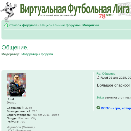
Список форумов
‹
Национальные форумы
‹
Маврикий
Общение.
Модератор:
Модераторы форума
Re: Общение.
Ruud
26 апр 2025, 0
Большое спасибо!
JAkar
отметил этот пост
Ruud
Эксперт
Сообщений:
3245
ВСОЛ- игра, котор
Благодарностей:
216
Зарегистрирован:
04 авг 2011, 16:55
Откуда:
Raccoon City
Рейтинг:
702
Яданабон (Мьянма)
ЦСКА (Болгария)