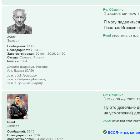
Re: Общение.
JAkar
30 апр 2025, 1
Я могу поделиться
Простых Игроков о
Ruud
отметил этот пост
JAkar
Эксперт
Сообщений:
4412
Благодарностей:
2317
Зарегистрирован:
20 июн 2016, 14:50
Откуда:
Самара, Россия
Рейтинг:
584
Динамо (Барнаул, Россия)
Аль-Дафра (ОАЭ)
зам. в ХБ (Фареры)
зам. в Лебринг (Австрия)
зам. в Тун (Швейцария)
Re: Общение.
Ruud
30 апр 2025, 1
Ну это довольно д
на усмотрение) дл
JAkar
отметил этот пост
Ruud
Эксперт
Сообщений:
3245
ВСОЛ- игра, котор
Благодарностей:
216
Зарегистрирован:
04 авг 2011, 16:55