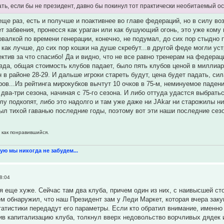
ать, если бы не президент, давно бы покинул тот практически необитаемый о
ще раз, есть и получше и поактивнее во главе федераций, но в силу во
т забвения, пронесся как ураган или как бушующий огонь, это уже ком
овалкой по времени генерации, конечно, не подумал, до сих пор стыдно 
 как лучше, до сих пор кошки на душе скребут...в другой феде могли ус
тив за что спасибо! Да и видно, что не все равно тренерам на федерац
вда, общая стоимость клубов падает, было пять клубов ценой в миллиард
 в районе 28-29. И дальше игроки стареть будут, цена будет падать, си
в...Из рейтинга мирокубков вычтут 10 очков в 75-м, неминуемое паден
два-три сезона, начиная с 75-го сезона. И либо оттуда удастся выбрат
лу подкопят, либо это надолго и там уже даже ни JAkar ни старожилы ни
ыл тихой гаванью последние годы, поэтому вот эти наши последние сезон
 как понравившийся.
ую мы никогда не забудем...
8:04
я еще хуже. Сейчас там два клуба, причем один из них, с наивысшей ст
м обнаружил, что наш Президент зам у Леди Маркет, которая вчера заку
татистики передадут его параметры. Если кто обратил внимание, именно 
ив капитализацию клуба, толкнул вверх недовольство ворчливых дядек 