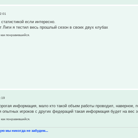
2:01
 статистикой если интересно.
т Лиги я тестил весь прошлый сезон в своих двух клубах
 как понравившийся.
3:19
орогая информация, мало кто такой объем работы проводил, наверное, по
я опытных игроков с других федераций такая информация будет на вес з
 как понравившийся.
ую мы никогда не забудем...