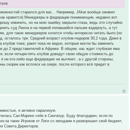
стров
зможностей старался для вас... Например, JAkar вообще оживил
у как нравится) Менеджеры в федерации понимающие, недавно вот
прошу извинить, но на мою ошибку закрыли глаза, ведь это случайно
троить суд Линча и на первой попавшейся пальме вздернуть, а тут
ию, для таких менеджеров хочется чтобы интересно читать было (по
, осталось три. Средний возраст клубов-лидеров 30,2 года. Даже в
ла клубов тоже, ракет пока не видно, которые могли бы заменить
ие до 2 представителей в Африке. В общем, нас ждет глубокая яма
ься, если четыре-пять клубов доведут свою общую стоимость до
 я ни кто-либо еще федерацию не вытянет...а с другой стороны,
ы скорее как всплеск на озере, после которого всё придет в
оимостью, я активно парализую.
пилась Сан-Марино себе в Сингапур. Буду благодарен, если по
из-за таких Игроков от Лиги со звездами я разворошил свой бюджет,
из Совета Директоров.