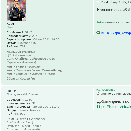
Ruud
30 апр 2025, 1
Большое спасибо! 
JAkar
отметил этот пост
Ruud
Эксперт
Сообщений:
3245
ВСОЛ- игра, котор
Благодарностей:
216
Зарегистрирован:
04 авг 2011, 16:55
Откуда:
Raccoon City
Рейтинг:
702
Яданабон (Мьянма)
ЦСКА (Болгария)
Санс Юнайтед (Сейшельские о-ва)
Стронгест (Боливия)
зам. в Гелиос (Эстония)
зам. в Эштрелья Негра (Гвинея-Бисау)
зам. в Ламаха Юнайтед (Гайана)
Сборная Косово (юн.)
Re: Общение.
ukol_m
ukol_m
23 июн 2025,
Президент ФФ Греции
Сообщений:
1930
Добрый день, взял
Благодарностей:
328
https://forum.virt
Зарегистрирован:
26 авг 2007, 11:45
Откуда:
Липецк, Россия
Рейтинг:
935
Роум Юнайтед (Барбадос)
Гомбак (Малайзия)
Эфникос (Пирей, Греция)
Сильвестер (Маврикий)