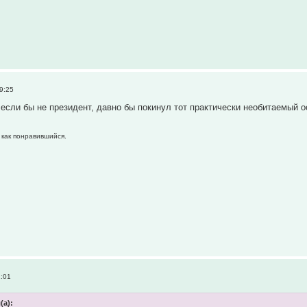
9:25
 если бы не президент, давно бы покинул тот практически необитаемый о
 как понравившийся.
1:01
(а):