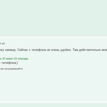
7:46
чку напишу. Сейчас с телефона не очень удобно. Там действительно мож
с 47 минут 22 секунды:
с телефона;)
 как понравившийся.