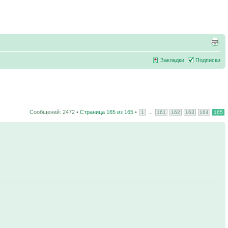
Закладки
Подписки
Сообщений: 2472 •
Страница
165
из
165
•
...
1
161
162
163
164
165