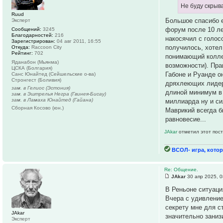
Не буду скрыв
Ruud
Большое спасибо е
Эксперт
форум после 10 ле
Сообщений:
3245
Благодарностей:
216
накосячил с голос
Зарегистрирован:
04 авг 2011, 16:55
получилось, хотел
Откуда:
Raccoon City
Рейтинг:
702
понимающий коллек
Яданабон (Мьянма)
возможности). Пра
ЦСКА (Болгария)
Габоне и Руанде он
Санс Юнайтед (Сейшельские о-ва)
Стронгест (Боливия)
дряхлеющих лидеро
зам. в Гелиос (Эстония)
длиной минимум в 
зам. в Эштрелья Негра (Гвинея-Бисау)
зам. в Ламаха Юнайтед (Гайана)
миллиарда ну и си
Сборная Косово (юн.)
Маврикий всегда б
равновесие...
JAkar
отметил этот пост
ВСОЛ- игра, котор
Re: Общение.
JAkar
30 апр 2025, 0
В Реньоне ситуаци
Вчера с удивление
секрету мне для с
JAkar
значительно заниз
Эксперт