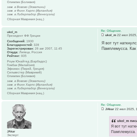
Олимпик (Боливия)
зам. в Вовово (Эсватини)
зам. в Финн Харпс (Ирландия)
зам. в Либертадор (Венесуэла)
Сборная Маврикия (нац.)
Re: Общение.
ukol_m
ukol_m
22 июл 2025,
Президент ФФ Греции
Сообщений:
1930
Я вот тут наткнул
Благодарностей:
328
Памплемусса. Как
Зарегистрирован:
26 авг 2007, 11:45
Откуда:
Липецк, Россия
Рейтинг:
935
Роум Юнайтед (Барбадос)
Гомбак (Малайзия)
Эфникос (Пирей, Греция)
Сильвестер (Маврикий)
Олимпик (Боливия)
зам. в Вовово (Эсватини)
зам. в Финн Харпс (Ирландия)
зам. в Либертадор (Венесуэла)
Сборная Маврикия (нац.)
Re: Общение.
JAkar
22 июл 2025, 
ukol_m писа
Я вот тут натк
JAkar
Памплемусса. 
Эксперт