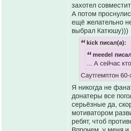
захотел совместит
А потом проснулис
ещё желательно не 
выбрал Катюшу)))
kick писал(а):
meedel писал
... А сейчас к
Саутгемптон 60-
Я никогда не фана
донатеры все пого
серьёзные да, ско
мотиватором разви
ребят, чтоб против
Впрочем, у меня и