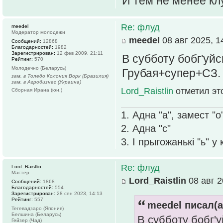
И тем не менее кл
Re: флуд
meedel
Модератор молодежи
meedel
08 авг 2025, 1
Сообщений:
12868
Благодарностей:
1982
Зарегистрирован:
12 фев 2009, 21:11
В субботу бобг'уй
Рейтинг:
570
Молодечно (Беларусь)
Грубая+супер+СЗ.
зам. в Толедо Колония Ворк (Бразилия)
зам. в Агробизнес (Украина)
Lord_Raistlin
отметил эт
Сборная Ирана (юн.)
1. Адна "а", замест "о
2. Адна "с"
3. І прыгожанькі "ь" у
Re: флуд
Lord_Raistlin
Мастер
Lord_Raistlin
08 авг 2
Сообщений:
1868
Благодарностей:
554
Зарегистрирован:
28 сен 2023, 14:13
Рейтинг:
557
meedel писал(а
Тегевадзаро (Япония)
Белшина (Беларусь)
В субботу бобг'
Гейзер (Чад)