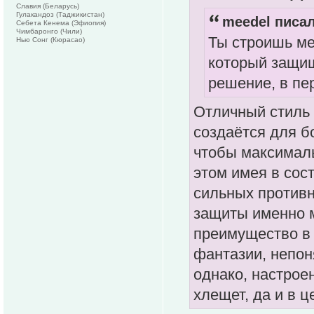
Славия (Беларусь)
Гулакандоз (Таджикистан)
meedel писал
Себета Кенема (Эфиопия)
Чимбаронго (Чили)
Ты строишь ме
Нью Сонг (Кюрасао)
который защищ
решение, в пер
Отличный стиль 
создаётся для б
чтобы максимал
этом имея в сос
сильных противни
защиты именно 
преимущество в 
фантазии, непон
однако, настрое
хлещет, да и в ц