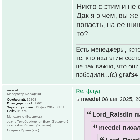
Никто с этим и не с
Дак я о чем, вы же
попасть, на ее шин
то?..
Есть менеджеры, кото
те, кто над этим сос
не так важно, что он
победили...(с)
graf34
Re: флуд
meedel
Модератор молодежи
meedel
08 авг 2025, 2
Сообщений:
12868
Благодарностей:
1982
Зарегистрирован:
12 фев 2009, 21:11
Рейтинг:
570
Lord_Raistlin п
Молодечно (Беларусь)
зам. в Толедо Колония Ворк (Бразилия)
зам. в Агробизнес (Украина)
meedel писал
Сборная Ирана (юн.)