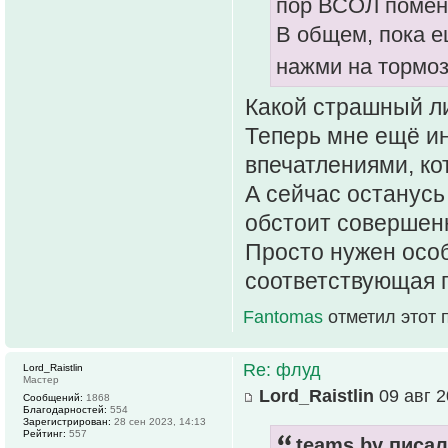
пор ВСОЛ поменя
В общем, пока е
нажми на тормоз
Какой страшный л
Теперь мне ещё ин
впечатлениями, ко
А сейчас останусь
обстоит совершенн
Просто нужен осо
соответствующая п
Fantomas
отметил этот 
Re: флуд
Lord_Raistlin
Мастер
Lord_Raistlin
09 авг 2
Сообщений:
1868
Благодарностей:
554
Зарегистрирован:
28 сен 2023, 14:13
Рейтинг:
557
teams.by писал