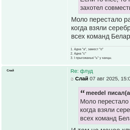
захотел совмест
Моло перестало ра
когда взяли сереб
всех команд Белар
1. Адна "а", замест "о"
2. Адна "с"
3. І прыгожанькі "ь" у канцы.
Re: флуд
Слай
Слай
07 авг 2025, 15:
meedel писал(а
Моло перестало 
когда взяли сер
всех команд Бел