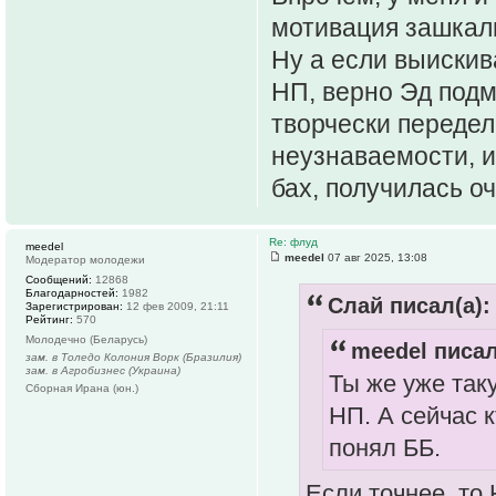
мотивация зашкал
Ну а если выискив
НП, верно Эд подм
творчески передел
неузнаваемости, и
бах, получилась оч
Re: флуд
meedel
meedel
07 авг 2025, 13:08
Модератор молодежи
Сообщений:
12868
Благодарностей:
1982
Слай писал(а):
Зарегистрирован:
12 фев 2009, 21:11
Рейтинг:
570
Молодечно (Беларусь)
meedel писал
зам. в Толедо Колония Ворк (Бразилия)
зам. в Агробизнес (Украина)
Ты же уже так
Сборная Ирана (юн.)
НП. А сейчас 
понял ББ.
Если точнее, то