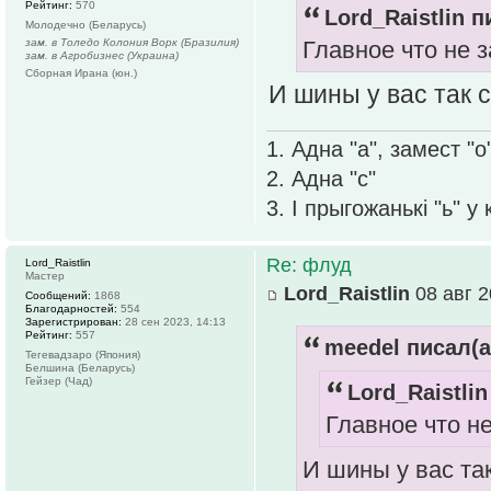
Рейтинг:
570
Lord_Raistlin п
Молодечно (Беларусь)
зам. в Толедо Колония Ворк (Бразилия)
Главное что не з
зам. в Агробизнес (Украина)
Сборная Ирана (юн.)
И шины у вас так 
1. Адна "а", замест "о
2. Адна "с"
3. І прыгожанькі "ь" у
Re: флуд
Lord_Raistlin
Мастер
Lord_Raistlin
08 авг 2
Сообщений:
1868
Благодарностей:
554
Зарегистрирован:
28 сен 2023, 14:13
Рейтинг:
557
meedel писал(а
Тегевадзаро (Япония)
Белшина (Беларусь)
Гейзер (Чад)
Lord_Raistlin
Главное что не
И шины у вас та