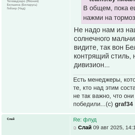
Тегевадзаро (Япония)
Белшина (Беларусь)
В общем, пока е
Гейзер (Чад)
нажми на тормоз
Не надо нам из на
солнечного мальчик
видите, так вон Б
контрящий стиль, 
дивизион...
Есть менеджеры, кото
те, кто над этим сос
не так важно, что он
победили...(с)
graf34
Re: флуд
Слай
Слай
09 авг 2025, 14: