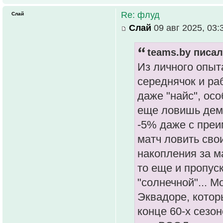
Re: флуд
Слай
Слай
09 авг 2025, 03:
teams.by писал
Из личного опыта
середнячок и ра
даже "найс", осо
еще ловишь демо
-5% даже с преи
матч ловить сво
накопления за ма
то еще и пропус
"солнечной"... М
Эквадоре, котор
конце 60-х сезон