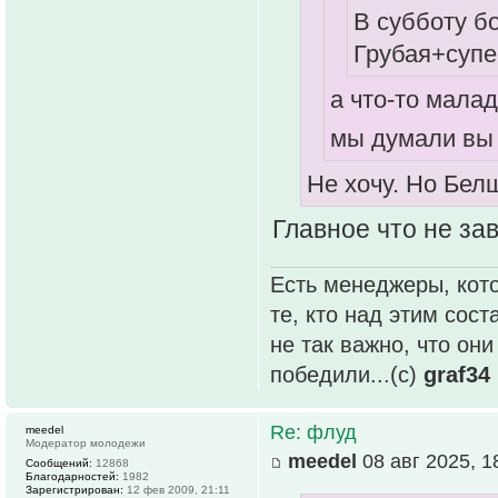
В субботу б
Грубая+супе
а что-то мала
мы думали вы 
Не хочу. Но Белш
Главное что не зав
Есть менеджеры, кото
те, кто над этим сос
не так важно, что он
победили...(с)
graf34
Re: флуд
meedel
Модератор молодежи
meedel
08 авг 2025, 1
Сообщений:
12868
Благодарностей:
1982
Зарегистрирован:
12 фев 2009, 21:11