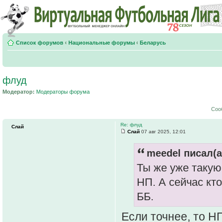
Список форумов
‹
Национальные форумы
‹
Беларусь
флуд
Модератор:
Модераторы форума
Соо
Re: флуд
Слай
Слай
07 авг 2025, 12:01
meedel писал(а
Ты же уже такую
НП. А сейчас кт
ББ.
Если точнее, то Н