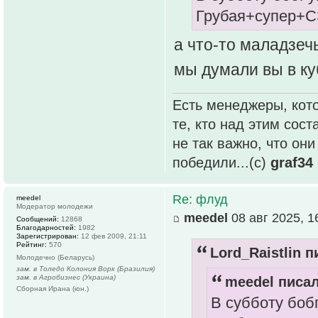
Грубая+супер+С
а что-то маладзеч
мы думали вы в ку
Есть менеджеры, кото
те, кто над этим сос
не так важно, что он
победили...(с)
graf34
Re: флуд
meedel
Модератор молодежи
meedel
08 авг 2025, 1
Сообщений:
12868
Благодарностей:
1982
Зарегистрирован:
12 фев 2009, 21:11
Рейтинг:
570
Lord_Raistlin п
Молодечно (Беларусь)
зам. в Толедо Колония Ворк (Бразилия)
зам. в Агробизнес (Украина)
meedel писал
Сборная Ирана (юн.)
В субботу боб