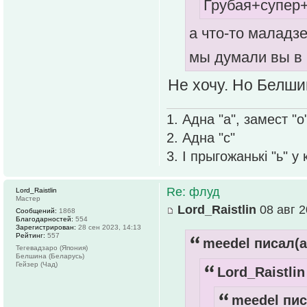
Грубая+супер
а что-то маладз
мы думали вы в 
Не хочу. Но Белшин
1. Адна "а", замест "о
2. Адна "с"
3. І прыгожанькі "ь" у
Re: флуд
Lord_Raistlin
Мастер
Lord_Raistlin
08 авг 2
Сообщений:
1868
Благодарностей:
554
Зарегистрирован:
28 сен 2023, 14:13
Рейтинг:
557
meedel писал(а
Тегевадзаро (Япония)
Белшина (Беларусь)
Гейзер (Чад)
Lord_Raistlin
meedel пис