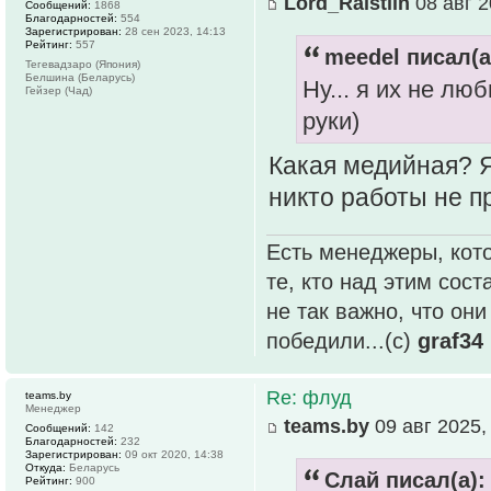
Lord_Raistlin
08 авг 2
Сообщений:
1868
Благодарностей:
554
Зарегистрирован:
28 сен 2023, 14:13
Рейтинг:
557
meedel писал(а
Тегевадзаро (Япония)
Белшина (Беларусь)
Ну... я их не лю
Гейзер (Чад)
руки)
Какая медийная? Я
никто работы не пр
Есть менеджеры, кото
те, кто над этим сос
не так важно, что он
победили...(с)
graf34
Re: флуд
teams.by
Менеджер
teams.by
09 авг 2025,
Сообщений:
142
Благодарностей:
232
Зарегистрирован:
09 окт 2020, 14:38
Откуда:
Беларусь
Слай писал(а):
Рейтинг:
900