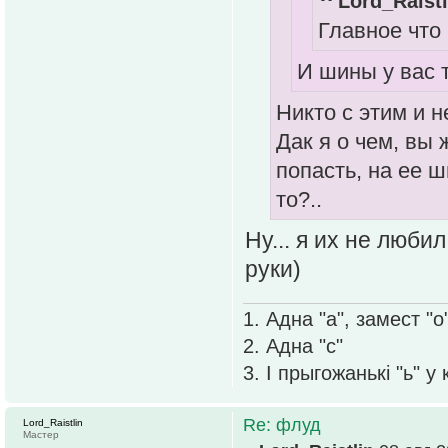
Lord_Raistl
Главное что 
И шины у вас т
Никто с этим и не
Дак я о чем, вы 
попасть, на ее ш
то?..
Ну... я их не люби
руки)
1. Адна "а", замест "о
2. Адна "с"
3. І прыгожанькі "ь" у
Re: флуд
Lord_Raistlin
Мастер