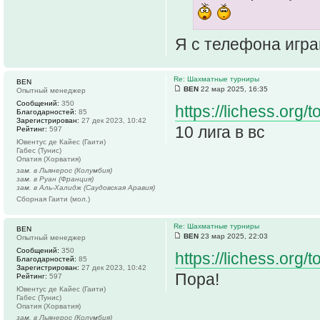
Я с телефона играю
Re: Шахматные турниры
BEN
BEN
22 мар 2025, 16:35
Опытный менеджер
Сообщений:
350
https://lichess.or
Благодарностей:
85
Зарегистрирован:
27 дек 2023, 10:42
10 лига в вс
Рейтинг:
597
Ювентус де Кайес (Гаити)
Габес (Тунис)
Опатия (Хорватия)
зам. в Льянерос (Колумбия)
зам. в Руан (Франция)
зам. в Аль-Халидж (Саудовская Аравия)
Сборная Гаити (мол.)
Re: Шахматные турниры
BEN
BEN
23 мар 2025, 22:03
Опытный менеджер
Сообщений:
350
https://lichess.or
Благодарностей:
85
Зарегистрирован:
27 дек 2023, 10:42
Пора!
Рейтинг:
597
Ювентус де Кайес (Гаити)
Габес (Тунис)
Опатия (Хорватия)
зам. в Льянерос (Колумбия)