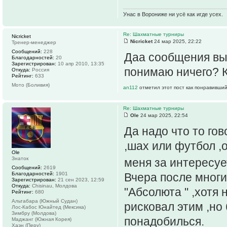
Унас в Ворониже ни усё как игде усех.
Re: Шахматные турниры
Nicricket
Nicricket
24 мар 2025, 22:22
Тренер-менеджер
Сообщений:
228
Даа сообщения выш
Благодарностей:
20
Зарегистрирован:
10 апр 2010, 13:35
понимаю ничего? 
Откуда:
Россия
Рейтинг:
633
Мото (Боливия)
an112
отметил этот пост как понравивший
Re: Шахматные турниры
Ole
24 мар 2025, 22:54
Да надо что то гов
,шах или футбол ,о
Ole
Знаток
меня за интересуе
Сообщений:
2619
Благодарностей:
1901
Вчера после многи
Зарегистрирован:
21 сен 2023, 12:59
Откуда:
Chisinau, Молдова
"Абсолюта " ,хотя
Рейтинг:
680
Альтабара (Южный Судан)
рисковал этим ,но 
Лос-Кабос Юнайтед (Мексика)
Зимбру (Молдова)
понадобилься.
Маджанг (Южная Корея)
Хаэн (Перу)