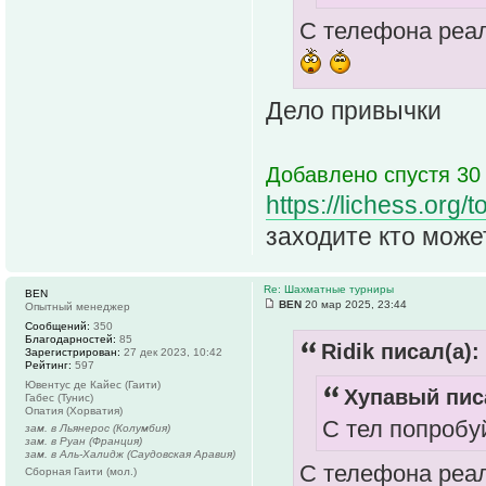
С телефона реал
Дело привычки
Добавлено спустя 30 
https://lichess.or
заходите кто может
Re: Шахматные турниры
BEN
BEN
20 мар 2025, 23:44
Опытный менеджер
Сообщений:
350
Благодарностей:
85
Ridik писал(а):
Зарегистрирован:
27 дек 2023, 10:42
Рейтинг:
597
Ювентус де Кайес (Гаити)
Хупавый писа
Габес (Тунис)
Опатия (Хорватия)
С тел попробуй
зам. в Льянерос (Колумбия)
зам. в Руан (Франция)
зам. в Аль-Халидж (Саудовская Аравия)
С телефона реал
Сборная Гаити (мол.)