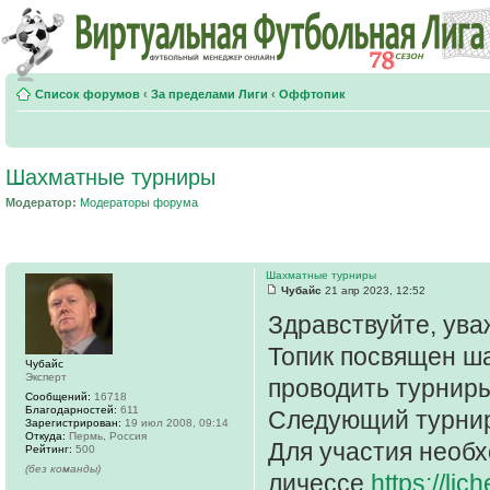
Список форумов
‹
За пределами Лиги
‹
Оффтопик
Шахматные турниры
Модератор:
Модераторы форума
Шахматные турниры
Чубайс
21 апр 2023, 12:52
Здравствуйте, ув
Топик посвящен ш
Чубайс
Эксперт
проводить турнир
Сообщений:
16718
Благодарностей:
611
Следующий турнир 
Зарегистрирован:
19 июл 2008, 09:14
Откуда:
Пермь, Россия
Для участия необх
Рейтинг:
500
(без команды)
личессе
https://lic