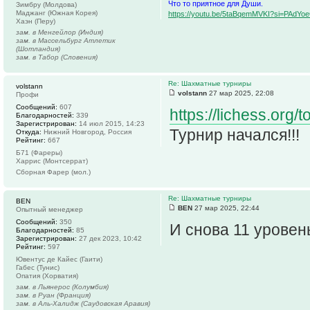
Что то приятное для Души.
Зимбру (Молдова)
Маджанг (Южная Корея)
https://youtu.be/5taBqemMVKI?si=PAdY
Хаэн (Перу)
зам. в Менгейлор (Индия)
зам. в Массельбург Атлетик
(Шотландия)
зам. в Табор (Словения)
Re: Шахматные турниры
volstann
volstann
27 мар 2025, 22:08
Профи
Сообщений:
607
https://lichess.or
Благодарностей:
339
Зарегистрирован:
14 июл 2015, 14:23
Турнир начался!!!
Откуда:
Нижний Новгород, Россия
Рейтинг:
667
Б71 (Фареры)
Харрис (Монтсеррат)
Сборная Фарер (мол.)
Re: Шахматные турниры
BEN
BEN
27 мар 2025, 22:44
Опытный менеджер
Сообщений:
350
И снова 11 уровен
Благодарностей:
85
Зарегистрирован:
27 дек 2023, 10:42
Рейтинг:
597
Ювентус де Кайес (Гаити)
Габес (Тунис)
Опатия (Хорватия)
зам. в Льянерос (Колумбия)
зам. в Руан (Франция)
зам. в Аль-Халидж (Саудовская Аравия)