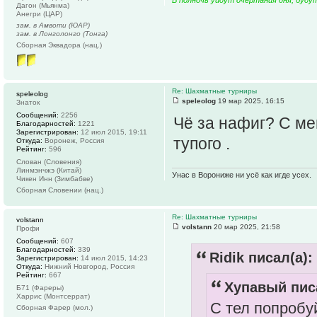
Дагон (Мьянма)
Анегри (ЦАР)
зам. в Амвоти (ЮАР)
зам. в Лонголонго (Тонга)
Сборная Эквадора (нац.)
Re: Шахматные турниры
speleolog
speleolog
19 мар 2025, 16:15
Знаток
Сообщений:
2256
Чё за нафиг? С мен
Благодарностей:
1221
Зарегистрирован:
12 июл 2015, 19:11
тупого .
Откуда:
Воронеж, Россия
Рейтинг:
596
Слован (Словения)
Линмэнчжэ (Китай)
Унас в Ворониже ни усё как игде усех.
Чикен Инн (Зимбабве)
Сборная Словении (нац.)
Re: Шахматные турниры
volstann
volstann
20 мар 2025, 21:58
Профи
Сообщений:
607
Благодарностей:
339
Ridik писал(а):
Зарегистрирован:
14 июл 2015, 14:23
Откуда:
Нижний Новгород, Россия
Рейтинг:
667
Хупавый писа
Б71 (Фареры)
Харрис (Монтсеррат)
С тел попробуй
Сборная Фарер (мол.)