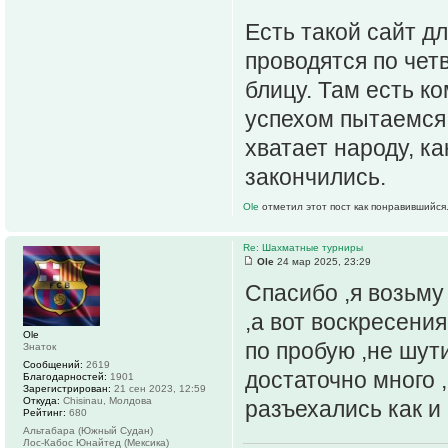
Есть такой сайт д
проводятся по чет
блицу. Там есть к
успехом пытаемся 
хватает народу, ка
закончились.
Ole
отметил этот пост как понравившийся
Re: Шахматные турниры
Ole
24 мар 2025, 23:29
Спасибо ,я возьму 
,а вот воскресения
Ole
по пробую ,не шут
Знаток
Сообщений:
2619
достаточно много 
Благодарностей:
1901
Зарегистрирован:
21 сен 2023, 12:59
Откуда:
Chisinau, Молдова
разъехались как и 
Рейтинг:
680
Альтабара (Южный Судан)
Лос-Кабос Юнайтед (Мексика)