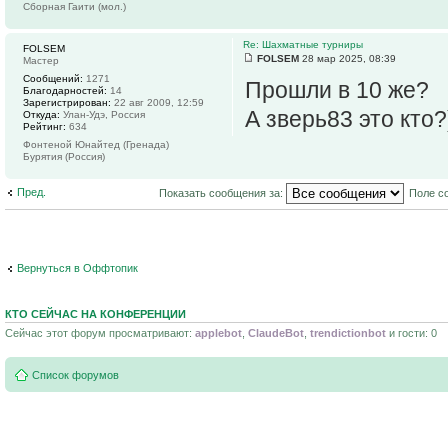
Сборная Гаити (мол.)
Re: Шахматные турниры
FOLSEM
FOLSEM
28 мар 2025, 08:39
Мастер
Сообщений:
1271
Прошли в 10 же?
Благодарностей:
14
Зарегистрирован:
22 авг 2009, 12:59
А зверь83 это кто?
Откуда:
Улан-Удэ, Россия
Рейтинг:
634
Фонтеной Юнайтед (Гренада)
Бурятия (Россия)
Пред.
Показать сообщения за:
Поле с
Вернуться в Оффтопик
КТО СЕЙЧАС НА КОНФЕРЕНЦИИ
Сейчас этот форум просматривают:
applebot
,
ClaudeBot
,
trendictionbot
и гости: 0
Список форумов