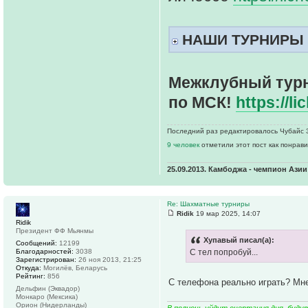
НАШИ ТУРНИРЫ
Межклубный турни
по МСК!
https://l
Последний раз редактировалось Чубайс 31
9 человек
отметили этот пост как понрав
25.09.2013. Камбоджа - чемпион Ази
Re: Шахматные турниры
Ridik
19 мар 2025, 14:07
Ridik
Президент ФФ Мьянмы
Хупавый писал(а):
Сообщений:
12199
Благодарностей:
3038
С тел попробуй...
Зарегистрирован:
26 ноя 2013, 21:25
Откуда:
Могилёв, Беларусь
Рейтинг:
856
С телефона реально играть? Мне
Дельфин (Эквадор)
Монкаро (Мексика)
Орион (Нидерланды)
В полночь уйдут очертания дня, буду