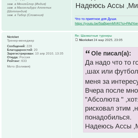
Надеюсь Ассы ,Ми
зам. в Менгейлор (Индия)
зам. в Массельбург Атлетик
(Шотландия)
зам. в Табор (Словения)
Что то приятное для Души.
https://youtu.be/5taBqemMVKI?si=PAdY
Re: Шахматные турниры
Nicricket
Nicricket
24 мар 2025, 23:05
Тренер-менеджер
Сообщений:
228
Благодарностей:
20
Ole писал(а):
Зарегистрирован:
10 апр 2010, 13:35
Откуда:
Россия
Да надо что то г
Рейтинг:
633
Мото (Боливия)
,шах или футбол 
меня за интерес
Вчера после мно
"Абсолюта " ,хо
рисковал этим ,н
понадобилься.
Надеюсь Ассы ,М