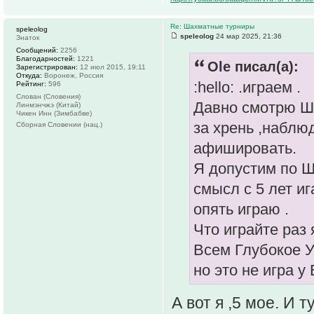
Re: Шахматные турниры
speleolog
speleolog
24 мар 2025, 21:36
Знаток
Сообщений:
2256
Благодарностей:
1221
Ole писал(а):
Зарегистрирован:
12 июл 2015, 19:11
Откуда:
Воронеж, Россия
:hello: .играем .
Рейтинг:
596
Слован (Словения)
Давно смотрю Ш
Линмэнчжэ (Китай)
Чикен Инн (Зимбабве)
за хрень ,наблю
Сборная Словении (нац.)
афишировать.
Я допустим по Ш
смысл с 5 лет иг
опять играю .
Что играйте раз 
Всем Глубокое У
но это не игра у 
А вот я ,5 мое. И т