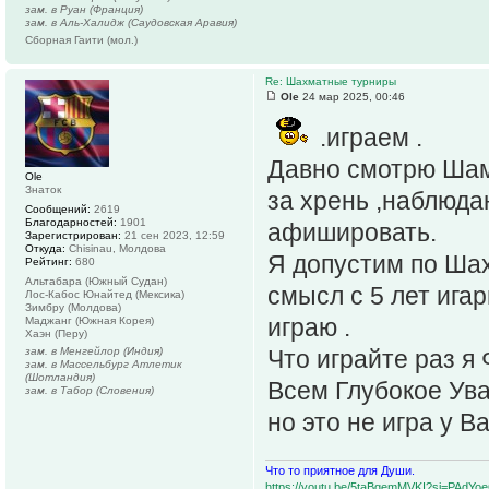
зам. в Руан (Франция)
зам. в Аль-Халидж (Саудовская Аравия)
Сборная Гаити (мол.)
Re: Шахматные турниры
Ole
24 мар 2025, 00:46
.играем .
Давно смотрю Шам
Ole
Знаток
за хрень ,наблюда
Сообщений:
2619
Благодарностей:
1901
афишировать.
Зарегистрирован:
21 сен 2023, 12:59
Откуда:
Chisinau, Молдова
Я допустим по Шах
Рейтинг:
680
Альтабара (Южный Судан)
смысл с 5 лет игар
Лос-Кабос Юнайтед (Мексика)
Зимбру (Молдова)
играю .
Маджанг (Южная Корея)
Хаэн (Перу)
зам. в Менгейлор (Индия)
Что играйте раз я
зам. в Массельбург Атлетик
(Шотландия)
Всем Глубокое Ува
зам. в Табор (Словения)
но это не игра у Ва
Что то приятное для Души.
https://youtu.be/5taBqemMVKI?si=PAdY